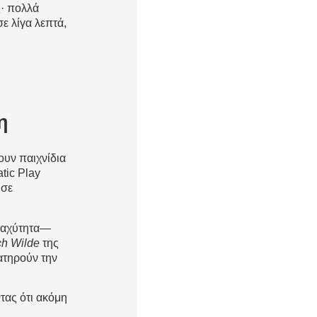
ς· πολλά
ε λίγα λεπτά,
η
υν παιχνίδια
tic Play
 σε
 ταχύτητα—
ch Wilde
της
ατηρούν την
ντας ότι ακόμη