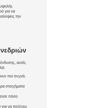
ς υψηλής
ού για να
καλύψεις την
υνεδριών
πένδυσης, αυτές
λά:
υν πιο συχνά,
ρα στοιχήματα
άσισε πόσο
για να πετύχεις