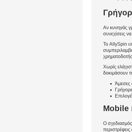
Γρήγορ
Αν κυνηγάς γ
συνεχίσεις να
Το AllySpin υ
συμπεριλαμβα
χρηματοδοτήσ
Χωρίς ελάχισ
δοκιμάσουν τ
Άμεσες 
Γρήγορε
Επιλογέ
Mobile
Ο σχεδιασμός 
περιστρέφεις 