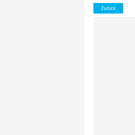
Zurück