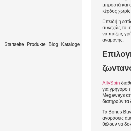
μπροστά και 
κέρδος χωρίς
Επειδή η εστί
συνεχώς το υπ
να παίζεις γρ
αναμονής.
Startseite
Produkte
Blog
Kataloge
Kontakt
FAQ
Über
A
uns
a
Επιλογ
ζωνταν
AllySpin
διαθέ
για γρήγορο 
Megaways από
διατηρούν τα 
Τα Bonus Buy
αγοράσεις άμε
θέλουν να δοκ