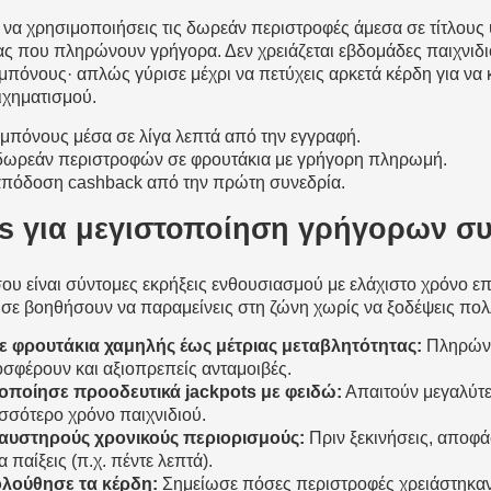
αι να χρησιμοποιήσεις τις δωρεάν περιστροφές άμεσα σε τίτλου
ας που πληρώνουν γρήγορα. Δεν χρειάζεται εβδομάδες παιχνιδι
μπόνους· απλώς γύρισε μέχρι να πετύχεις αρκετά κέρδη για να 
ιχηματισμού.
μπόνους μέσα σε λίγα λεπτά από την εγγραφή.
ωρεάν περιστροφών σε φρουτάκια με γρήγορη πληρωμή.
πόδοση cashback από την πρώτη συνεδρία.
ps για μεγιστοποίηση γρήγορων σ
ου είναι σύντομες εκρήξεις ενθουσιασμού με ελάχιστο χρόνο ε
α σε βοηθήσουν να παραμείνεις στη ζώνη χωρίς να ξοδέψεις πολ
ε φρουτάκια χαμηλής έως μέτριας μεταβλητότητας:
Πληρώνο
σφέρουν και αξιοπρεπείς ανταμοιβές.
οποίησε προοδευτικά jackpots με φειδώ:
Απαιτούν μεγαλύτε
ισσότερο χρόνο παιχνιδιού.
 αυστηρούς χρονικούς περιορισμούς:
Πριν ξεκινήσεις, αποφ
 παίξεις (π.χ. πέντε λεπτά).
λούθησε τα κέρδη:
Σημείωσε πόσες περιστροφές χρειάστηκαν 