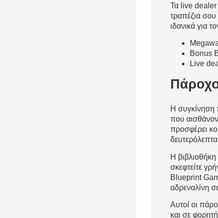
Τα live deale
τραπέζια σου 
ιδανικά για τ
Megaway
Bonus B
Live de
Πάροχο
Η συγκίνηση 
που αισθάνον
προσφέρει κο
δευτερόλεπτα
Η βιβλιοθήκη
σκεφτείτε γρ
Blueprint Ga
αδρεναλίνη σ
Αυτοί οι πάρο
και σε φορητ