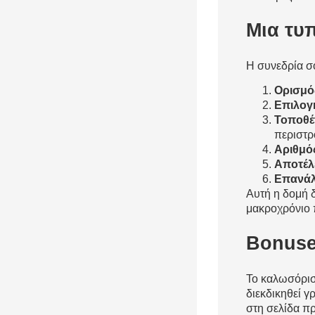
Μια τυπ
Η συνεδρία σο
Ορισμό
Επιλογ
Τοποθέ
περιστρ
Αριθμό
Αποτέλ
Επανά
Αυτή η δομή 
μακροχρόνιο π
Bonuse
Το καλωσόρι
διεκδικηθεί 
στη σελίδα π