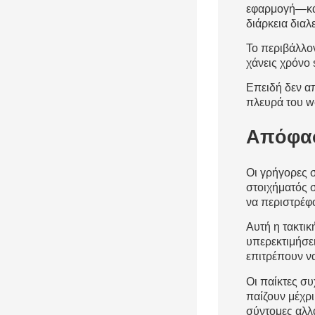
εφαρμογή—κάτ
διάρκεια διαλ
Το περιβάλλον
χάνεις χρόνο 
Επειδή δεν απ
πλευρά του w
Απόφασ
Οι γρήγορες 
στοιχήματός σ
να περιστρέφο
Αυτή η τακτικ
υπερεκτιμήσει
επιτρέπουν να
Οι παίκτες σ
παίζουν μέχρι
σύντομες αλλά