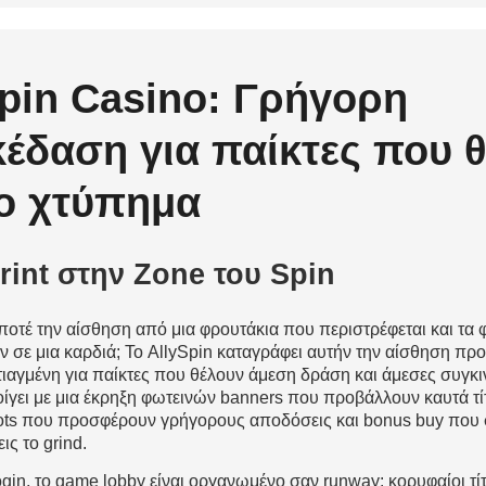
Spin Casino: Γρήγορη
κέδαση για παίκτες που 
ο χτύπημα
rint στην Zone του Spin
ποτέ την αίσθηση από μια φρουτάκια που περιστρέφεται και τα
 σε μια καρδιά; Το AllySpin καταγράφει αυτήν την αίσθηση πρ
ιαγμένη για παίκτες που θέλουν άμεση δράση και άμεσες συγκι
οίγει με μια έκρηξη φωτεινών banners που προβάλλουν καυτά 
ts που προσφέρουν γρήγορους αποδόσεις και bonus buy που 
ς το grind.
ogin, το game lobby είναι οργανωμένο σαν runway: κορυφαίοι τί