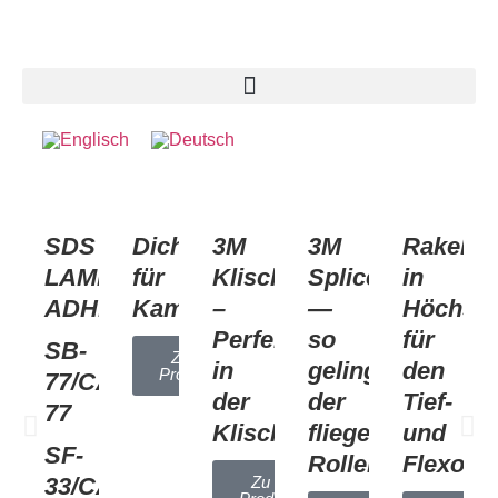
SDS
Dichtungen
3M
3M
Rakelme
LAMINATING
für
Klischeeklebebänder
Splicetapes
in
ADHESIVES
Kammerrakelsysteme
–
—
Höchstqu
Perfektion
so
für
SB-
Zu den
in
gelingt
den
Produkten
77/CA-
der
der
Tief-
77
Klischeemontage!
fliegende
und
SF-
Rollenwechsel!
Flexodr
33/CA-
Zu den