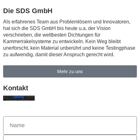
Die SDS GmbH
Als erfahrenes Team aus Problemlösern und Innovatoren,
hat sich die SDS GmbH bis heute u.a. der Vision
verschrieben, die weltbesten Dichtungen für
Kammerrakelsysteme zu entwickeln. Kein Weg bleibt
unerforscht, kein Material unberührt und keine Testingphase
zu aufwendig, damit dieser Anspruch gerecht wird.
Mit dem
Laden der
Karte
Mehr zu uns
akzeptieren
Sie die
Datenschutzerklärung
von
Kontakt
Google.
Mehr
erfahren
Karte
laden
Google
Maps immer