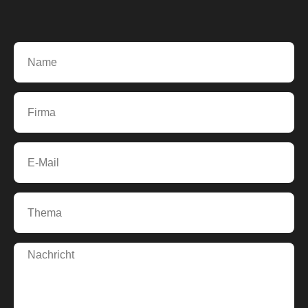
Karte
laden
Google
Maps immer
entsperren