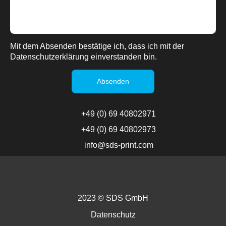
Mit dem Absenden bestätige ich, dass ich mit der
Datenschutzerklärung einverstanden bin.
Absenden
+49 (0) 69 40802971
+49 (0) 69 40802973
info@sds-print.com
2023 © SDS GmbH
Datenschutz