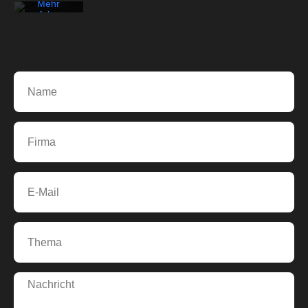
Mehr
erfahren
Karte
laden
Google
Maps immer
entsperren