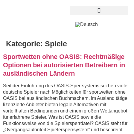
Kategorie:
Spiele
Sportwetten ohne OASIS: Rechtmäßige
Optionen bei autorisierten Betreibern in
ausländischen Ländern
Seit der Einführung des OASIS-Sperrsystems suchen viele
deutsche Spieler nach Möglichkeiten für sportwetten ohne
OASIS bei ausländischen Buchmachern. Im Ausland tätige
lizenzierte Anbieter bieten legale Alternativen mit
vorteilhaften Bedingungen und einem großen Wettangebot
für erfahrene Spieler. Was ist OASIS sowie die
Funktionsweise von die Spielersperrdatei? OASIS steht für
„Overgangsautoriteit Spielersperrsystem” und beschreibt